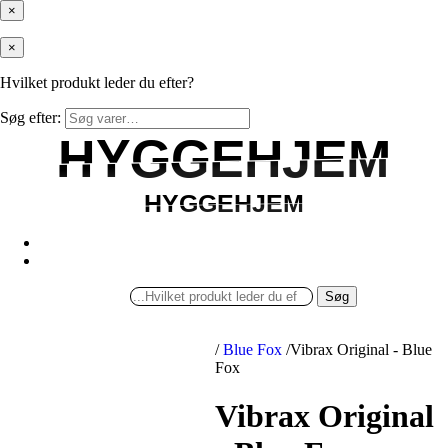
×
×
Hvilket produkt leder du efter?
Søg efter:
HYGGEHJEM
HYGGEHJEM
HYGGEHJEM
HYGGEHJEM
Søg
/
Blue Fox
/
Vibrax Original - Blue
Fox
Vibrax Original