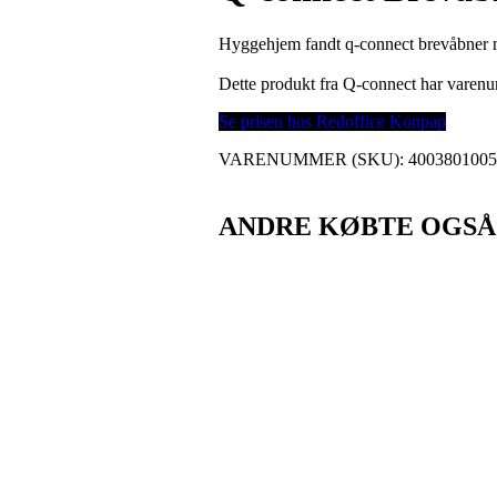
Hyggehjem fandt q-connect brevåbner 
Dette produkt fra Q-connect har vare
Se prisen hos Redoffice Konpap
VARENUMMER (SKU):
400380100
ANDRE KØBTE OGSÅ