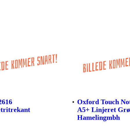
2616
Oxford Touch No
ritrekant
A5+ Linjeret Grø
Hamelingmbh