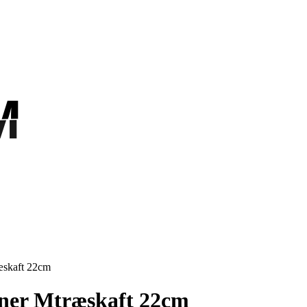
M
M
æskaft 22cm
ner Mtræskaft 22cm