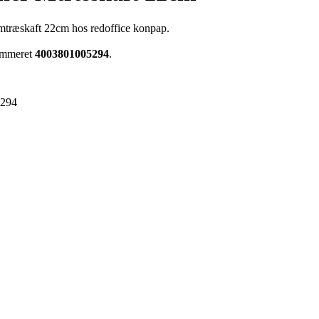
mtræskaft 22cm hos redoffice konpap.
nummeret
4003801005294
.
5294