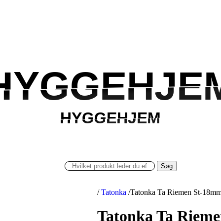
HYGGEHJE
HYGGEHJE
HYGGEHJEM
HYGGEHJEM
Søg
/
Tatonka
/
Tatonka Ta Riemen St-18mm1,0
Tatonka Ta Riemen