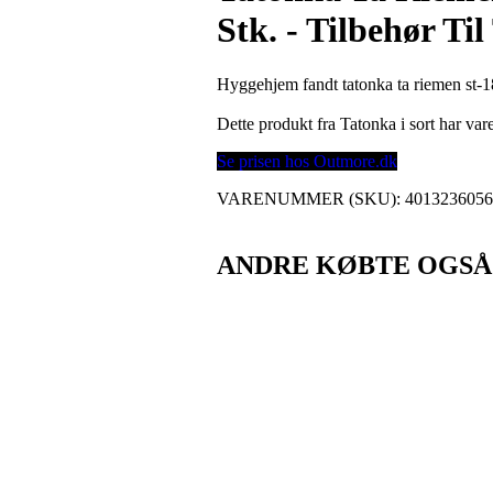
Stk. - Tilbehør Til
Hyggehjem fandt tatonka ta riemen st-18m
Dette produkt fra Tatonka i sort har v
Se prisen hos Outmore.dk
VARENUMMER (SKU):
401323605
ANDRE KØBTE OGSÅ