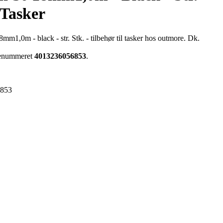
 Tasker
m1,0m - black - str. Stk. - tilbehør til tasker hos outmore. Dk.
arenummeret
4013236056853
.
6853