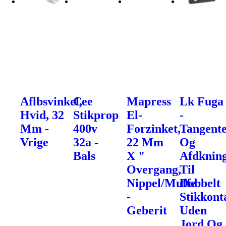
Aflbsvinkel,
Cee
Mapress
Lk Fuga
Hvid, 32
Stikprop
El-
-
Mm -
400v
Forzinket,
Tangent
Vrige
32a -
22 Mm
Og
Bals
X "
Afdknin
Overgang,
Til
Nippel/Muffe
Dobbelt
-
Stikkont
Geberit
Uden
Jord Og