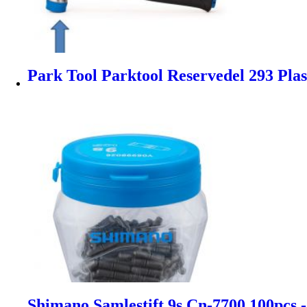
Park Tool Parktool Reservedel 293 Pl
Shimano Samlestift 9s Cn-7700 100pcs 