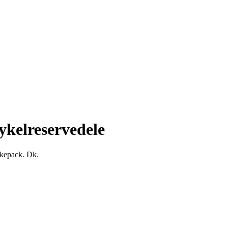
kelreservedele
ikepack. Dk.