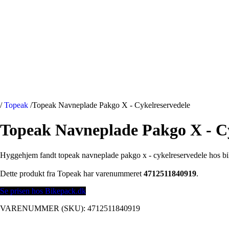
/
Topeak
/
Topeak Navneplade Pakgo X - Cykelreservedele
Topeak Navneplade Pakgo X - Cy
Hyggehjem fandt topeak navneplade pakgo x - cykelreservedele hos b
Dette produkt fra Topeak har varenummeret
4712511840919
.
Se prisen hos Bikepack.dk
VARENUMMER (SKU):
4712511840919