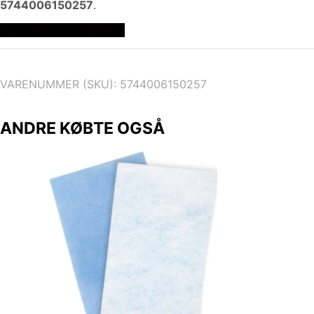
5744006150257
.
Se prisen hos Greenline
VARENUMMER (SKU):
5744006150257
ANDRE KØBTE OGSÅ