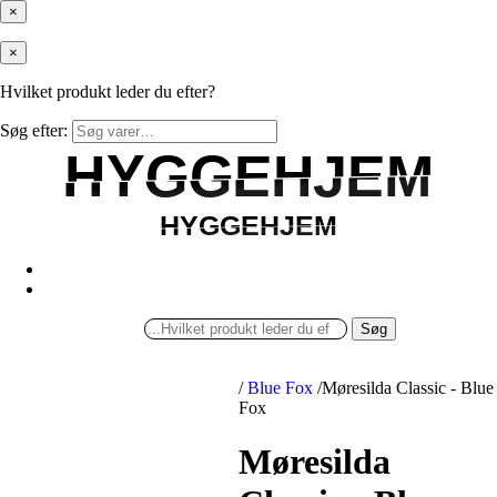
×
×
Hvilket produkt leder du efter?
Søg efter:
HYGGEHJEM
HYGGEHJEM
HYGGEHJEM
HYGGEHJEM
Søg
/
Blue Fox
/
Møresilda Classic - Blue
Fox
Møresilda