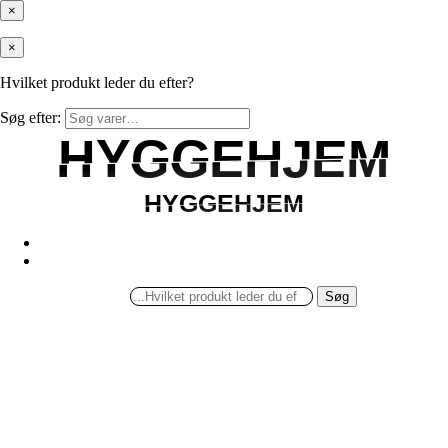
×
×
Hvilket produkt leder du efter?
Søg efter:
HYGGEHJEM
HYGGEHJEM
HYGGEHJEM
HYGGEHJEM
Søg