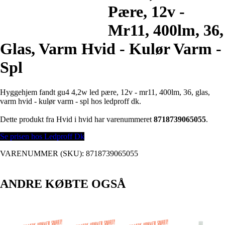
Pære, 12v -
Mr11, 400lm, 36,
Glas, Varm Hvid - Kulør Varm -
Spl
Hyggehjem fandt gu4 4,2w led pære, 12v - mr11, 400lm, 36, glas,
varm hvid - kulør varm - spl hos ledproff dk.
Dette produkt fra Hvid i hvid har varenummeret
8718739065055
.
Se prisen hos Ledproff Dk
VARENUMMER (SKU):
8718739065055
ANDRE KØBTE OGSÅ