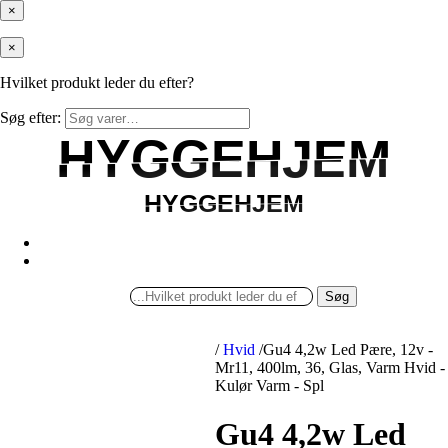
×
×
Hvilket produkt leder du efter?
Søg efter:
HYGGEHJEM
HYGGEHJEM
HYGGEHJEM
HYGGEHJEM
Søg
/
Hvid
/
Gu4 4,2w Led Pære, 12v -
Mr11, 400lm, 36, Glas, Varm Hvid -
Kulør Varm - Spl
Gu4 4,2w Led