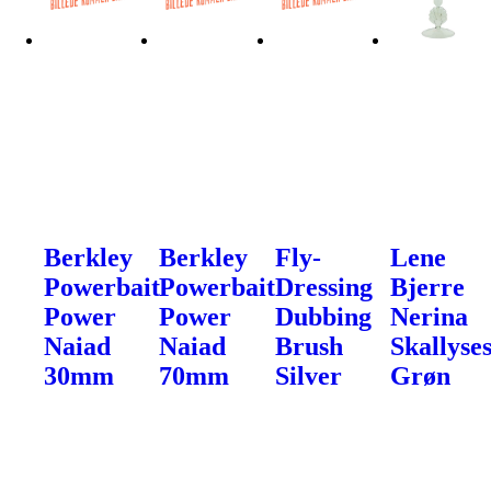
Berkley
Berkley
Fly-
Lene
Powerbait
Powerbait
Dressing
Bjerre
Power
Power
Dubbing
Nerina
Naiad
Naiad
Brush
Skallyse
30mm
70mm
Silver
Grøn