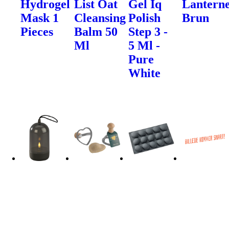
Hydrogel
List Oat
Gel Iq
Lanterne
Mask 1
Cleansing
Polish
Brun
Pieces
Balm 50
Step 3 -
Ml
5 Ml -
Pure
White