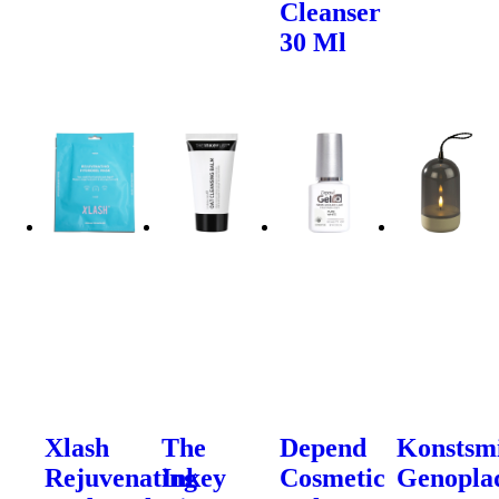
Cleanser
30 Ml
Xlash
The
Depend
Konstsm
Rejuvenating
Inkey
Cosmetic
Genoplad