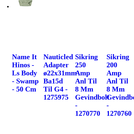
Name It
Nauticled
Sikring
Sikring
Hinos -
Adapter
250
200
Ls Body
ø22x31mm
Amp
Amp
- Swamp
Ba15d
Anl Til
Anl Til
- 50 Cm
Til G4 -
8 Mm
8 Mm
1275975
Gevindbolt
Gevindb
-
-
1270770
1270760