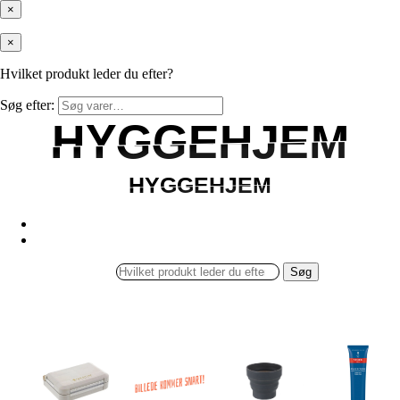
×
×
Hvilket produkt leder du efter?
Søg efter:
HYGGEHJEM
HYGGEHJEM
HYGGEHJEM
HYGGEHJEM
Søg