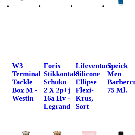
W3
Forix
Lifeventure
Speick
Terminal
Stikkontakt
Silicone
Men
Tackle
Schuko
Ellipse
Barberc
Box M -
2 X 2p+j
Flexi-
75 Ml.
Westin
16a Hv -
Krus,
Legrand
Sort