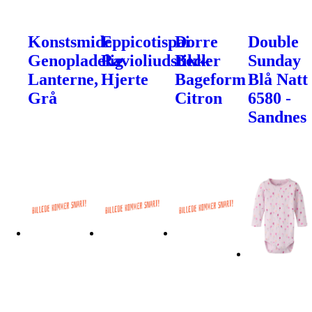
Konstsmide
Eppicotispai
Dorre
Double
Genopladelig
Ravioliudstikker
Beck
Sunday
Lanterne,
Hjerte
Bageform
Blå Natt
Grå
Citron
6580 -
Sandnes