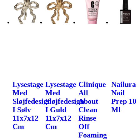
Lysestage
Lysestage
Clinique
Nailura
Med
Med
All
Nail
Sløjfedesign
Sløjfedesign
About
Prep 10
I Sølv
I Guld
Clean
Ml
11x7x12
11x7x12
Rinse
Cm
Cm
Off
Foaming