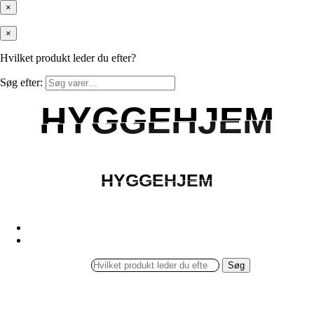
×
×
Hvilket produkt leder du efter?
Søg efter:
HYGGEHJEM
HYGGEHJEM
HYGGEHJEM
HYGGEHJEM
Søg