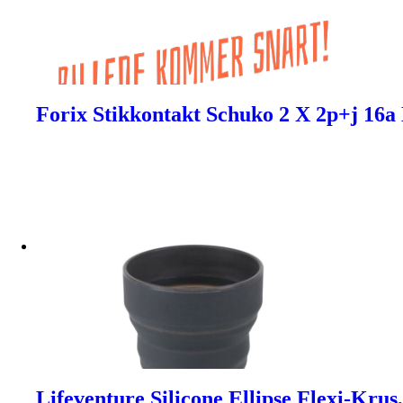
Forix Stikkontakt Schuko 2 X 2p+j 16a
Lifeventure Silicone Ellipse Flexi-Krus,