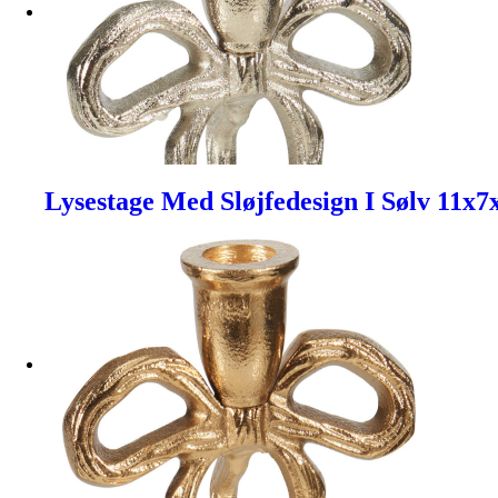
Lysestage Med Sløjfedesign I Sølv 11x