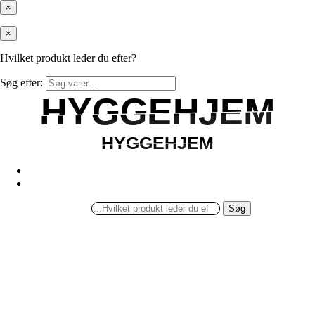
×
×
Hvilket produkt leder du efter?
Søg efter:
HYGGEHJEM
HYGGEHJEM
HYGGEHJEM
HYGGEHJEM
Søg