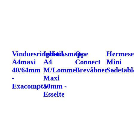
Vinduesringbind
Indstiksmappe
Q-
Hermese
A4maxi
A4
Connect
Mini
40/64mm
M/Lomme
Brevåbner
Sødetabl
-
Maxi
Exacompta
50mm -
Esselte