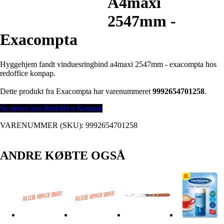
A4maxi
2547mm -
Exacompta
Hyggehjem fandt vinduesringbind a4maxi 2547mm - exacompta hos
redoffice konpap.
Dette produkt fra Exacompta har varenummeret
9992654701258
.
Se prisen hos Redoffice Konpap
VARENUMMER (SKU):
9992654701258
ANDRE KØBTE OGSÅ