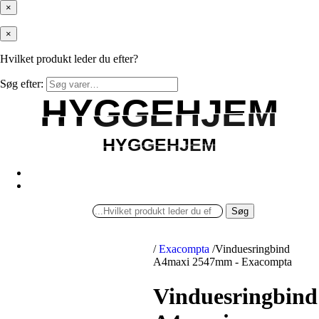
×
×
Hvilket produkt leder du efter?
Søg efter:
HYGGEHJEM
HYGGEHJEM
HYGGEHJEM
HYGGEHJEM
Søg
/
Exacompta
/
Vinduesringbind
A4maxi 2547mm - Exacompta
Vinduesringbind